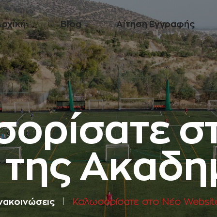
Αρχική
Blog
Αίτηση Εγγραφής
ορίσατε σ
 της Ακαδημ
νακοινώσεις
Καλωσορίσατε στο Νέο Website