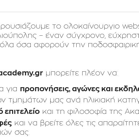
ρουσιάζουμε το ολοκαίνουργιο webs
ιούπολης – έναν σύγχρονο, εύχρηστ
όλα όσα αφορούν την ποδοσφαιρική
cacademy.gr
μπορείτε πλέον να:
προπονήσεις, αγώνες και εκδηλ
α για
ων τμημάτων μας ανά ηλικιακή κατηγ
ό επιτελείο
και τη φιλοσοφία της Ακα
φές
και να βρείτε όλες τις απαραίτη
ιών σας.