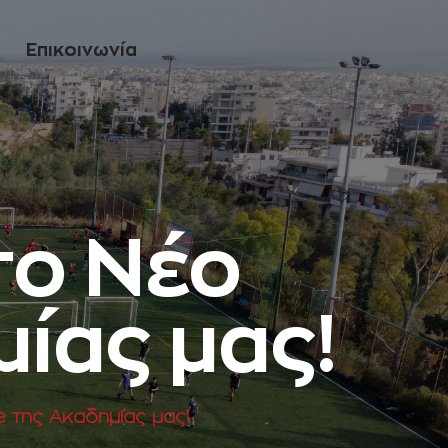
Eπικοινωνία
το Νέο
ίας μας!
 της Ακαδημίας μας!