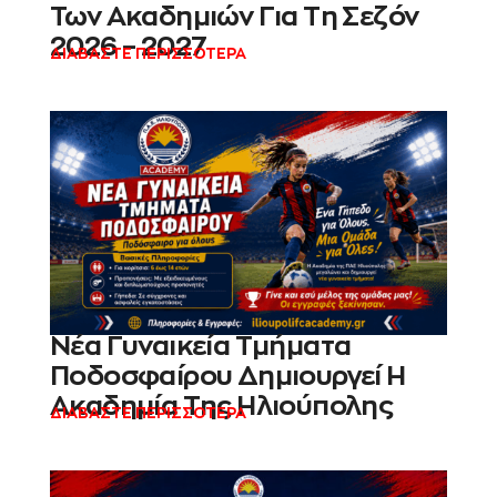
Των Ακαδημιών Για Τη Σεζόν
2026 – 2027
ΔΙΑΒΑΣΤΕ ΠΕΡΙΣΣΟΤΕΡΑ
Νέα Γυναικεία Τμήματα
Ποδοσφαίρου Δημιουργεί Η
Ακαδημία Της Ηλιούπολης
ΔΙΑΒΑΣΤΕ ΠΕΡΙΣΣΟΤΕΡΑ