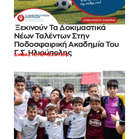
Ξεκινούν Τα Δοκιμαστικά
Νέων Ταλέντων Στην
Ποδοσφαιρική Ακαδημία Του
Γ.Σ. Ηλιούπολης
ΔΙΑΒΑΣΤΕ ΠΕΡΙΣΣΟΤΕΡΑ