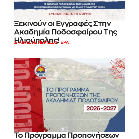
Ξεκινούν οι Εγγραφές Στην
Ακαδημία Ποδοσφαίρου Της
Ηλιούπολης!
ΔΙΑΒΑΣΤΕ ΠΕΡΙΣΣΟΤΕΡΑ
Το Πρόγραμμα Προπονήσεων