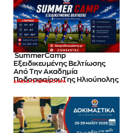
SummerCamp
Eξειδικευμένης Βελτίωσης
Από Την Ακαδημία
ΠοδοσφαίρουΤης Ηλιούπολης
ΔΙΑΒΑΣΤΕ ΠΕΡΙΣΣΟΤΕΡΑ