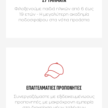
27 ΤΜΗΜΑΤΑ
Φιλοξενούμε παιδιά ηλικών από 6 έως
19 ετών - Η μεγαλύτερη ακαδημία
ποδοσφαίρου στα νότια προάστια
ΕΠΑΓΓΕΛΜΑΤΙΕΣ ΠΡΟΠΟΝΗΤΕΣ
Συνεργαζόμαστε με εξιδεικευμένωους
προπονητές, με μακρόχρονη εμπειρία
στη διαχείριση νέων ταλέντων