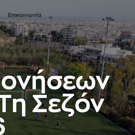
Eπικοινωνία
πονήσεων
Τη Σεζόν
6