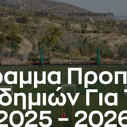
Αρχική
Blog
Αίτηση Εγγραφής
ραμμα Προ
δημιών Για 
2025 – 202