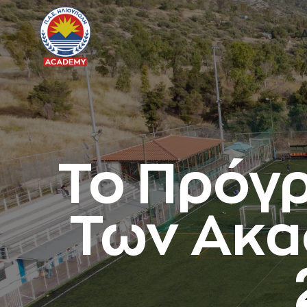
Το Πρόγ
Των Ακα