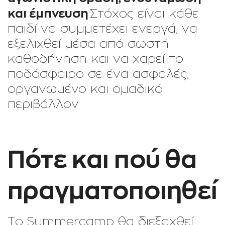
και έμπνευση
.Στόχος είναι κάθε
παιδί να συμμετέχει ενεργά, να
εξελιχθεί μέσα από σωστή
καθοδήγηση και να χαρεί το
ποδόσφαιρο σε ένα ασφαλές,
οργανωμένο και ομαδικό
περιβάλλον.
Πότε και πού θα
πραγματοποιηθεί
Το Summercamp θα διεξαχθεί