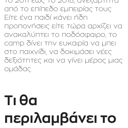
το 2011 έως το 2018, ανεξάρτητα
από το επίπεδο εμπειρίας τους.
Είτε ένα παιδί κάνει ήδη
προπονήσεις είτε τώρα αρχίζει να
ανακαλύπτει το ποδόσφαιρο, το
camp δίνει την ευκαιρία να μπει
στο παιχνίδι, να δοκιμάσει νέες
δεξιότητες και να γίνει μέρος μιας
ομάδας.
Τι θα
περιλαμβάνει το