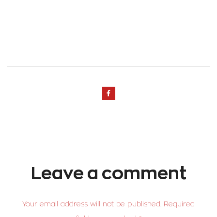
Leave a comment
Your email address will not be published. Required