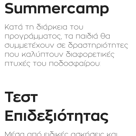
Summercamp
Κατά τη διάρκεια του
προγράμματος, τα παιδιά θα
συμμετέχουν σε δραστηριότητες
που καλύπτουν διαφορετικές
πτυχές του ποδοσφαίρου:
Τεστ
Επιδεξιότητας
Μέσα από ειδικές ασκήσεις και