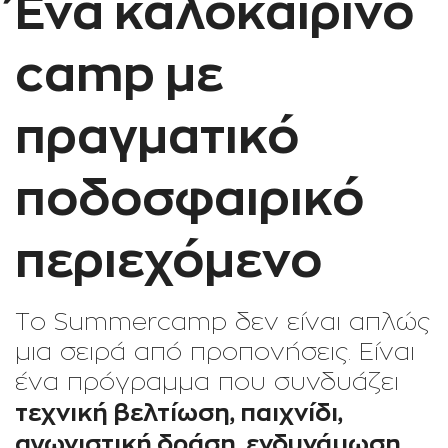
Ένα καλοκαιρινό
camp με
πραγματικό
ποδοσφαιρικό
περιεχόμενο
Το Summercamp δεν είναι απλώς
μια σειρά από προπονήσεις. Είναι
ένα πρόγραμμα που συνδυάζει
τεχνική βελτίωση, παιχνίδι,
αγωνιστική δράση, ενδυνάμωση