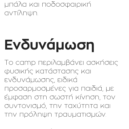
μπάλα και ποδοσφαιρική
αντίληψη.
Ενδυνάμωση
Το camp περιλαμβάνει ασκήσεις
φυσικής κατάστασης και
ενδυνάμωσης, ειδικά
προσαρμοσμένες για παιδιά, με
έμφαση στη σωστή κίνηση, τον
συντονισμό, την ταχύτητα και
την πρόληψη τραυματισμών.