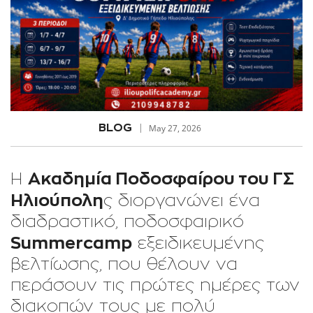
BLOG
May 27, 2026
Ακαδημία Ποδοσφαίρου του ΓΣ
Η
Ηλιούπολη
ς διοργανώνει ένα
διαδραστικό, ποδοσφαιρικό
Summercamp
εξειδικευμένης
βελτίωσης, που θέλουν να
περάσουν τις πρώτες ημέρες των
διακοπών τους με πολύ