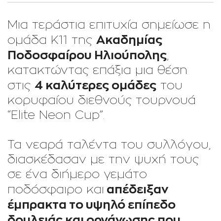
Μια τεράστια επιτυχία σημείωσε η
Ακαδημίας
ομάδα Κ11 της
Ποδοσφαίρου Ηλιούπολης
,
κατακτώντας επάξια μια θέση
4 καλύτερες ομάδες
στις
του
κορυφαίου διεθνούς τουρνουά
“Elite Neon Cup”.
Τα νεαρά ταλέντα του συλλόγου,
διασκέδασαν με την ψυχή τους
σε ένα διήμερο γεμάτο
απέδειξαν
ποδόσφαιρο και
έμπρακτα το υψηλό επίπεδο
δουλειάς και οργάνωσης που