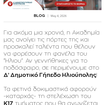
BLOG
May 4, 2026
Για ακόμα μια χρονιά, η Ακαδημία
μας ανοίγει τις πόρτες της και
προσκαλεί ταλέντα που θέλουν
να φορέσουν τη φανέλα του
“Ήλιου”. Αν γεννήθηκες για το
ποδόσφαιρο, σε περιμένουμε στο
Δ’ Δημοτικό Γήπεδο Ηλιούπολης
!
Τα φετινά δοκιμαστικά αφορούν
-καταρχάς- τη στελέχωση του
Κ17
τμήματος που θα αγωνίζεται