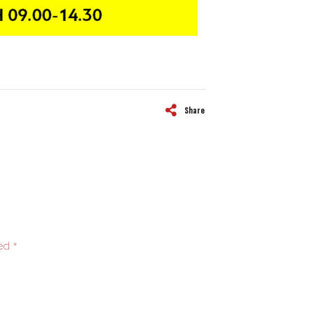
Share
ed *