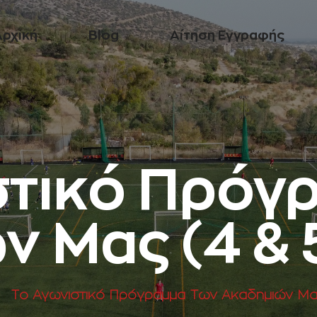
Αρχική
Blog
Αίτηση Εγγραφής
στικό Πρόγ
ν Μας (4 & 
Το Αγωνιστικό Πρόγραμμα Των Ακαδημιών Μας