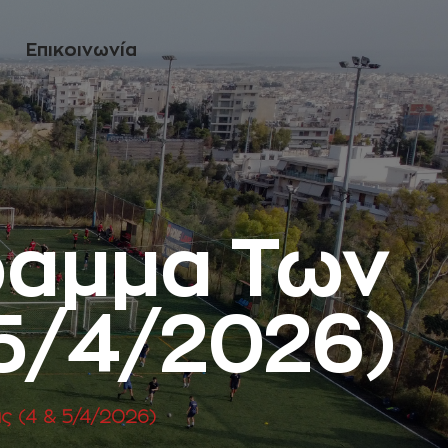
Eπικοινωνία
ραμμα Των
5/4/2026)
 (4 & 5/4/2026)