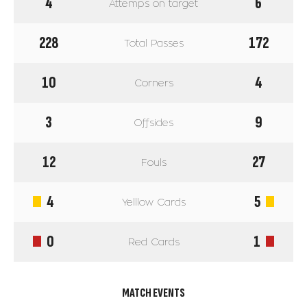
4
6
Attemps on target
228
172
Total Passes
10
4
Corners
3
9
Offsides
12
27
Fouls
4
5
Yelllow Cards
0
1
Red Cards
MATCH EVENTS