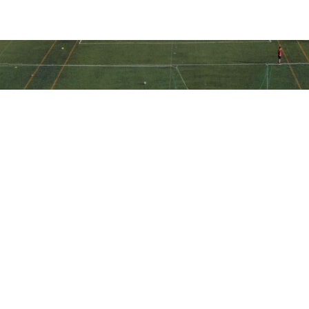
Ακολουθήστε την ακαδημία μας
στα social media
Ακαδημία Ποδοσφαίρου ΠΑΕ Ηλιούπολη © All Rights Reserved -