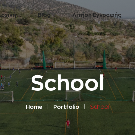
Αρχική
Blog
Αίτηση Εγγραφής
School
Home
Portfolio
School