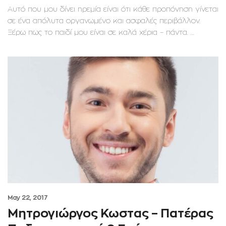
Αυτό που μου δίνει ηρεμία είναι ότι κάθε προπόνηση γίνεται
σε ένα απόλυτα οργανωμένο και ασφαλές περιβάλλον.
Ξέρω πως το παιδί μου είναι σε καλά χέρια – πάντα. …
May 22, 2017
Μητρογιώργος Κωστας – Πατέρας